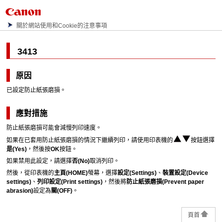
關於網站使用和Cookie的注意事項
3413
原因
已設定防止紙張磨損。
應對措施
防止紙張磨損可能會減慢列印速度。
如果在已套用防止紙張磨損的情況下繼續列印，請使用
印表機
的
按鈕選擇
是
(Yes)
，然後按
OK
按鈕。
如果禁用此設定，請選擇
否
(No)
取消列印。
然後，從
印表機
的
主頁
(HOME)
螢幕，選擇
設定
(Settings)
、
裝置設定
(Device
settings)
、
列印設定
(Print settings)
，然後將
防止紙張磨損
(Prevent paper
abrasion)
設定為
關
(OFF)
。
頁首