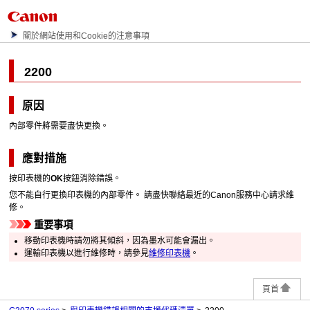
關於網站使用和Cookie的注意事項
2200
原因
內部零件將需要盡快更換。
應對措施
按
印表機
的
OK
按鈕消除錯誤。
您不能自行更換
印表機
的內部零件。
請盡快聯絡最近的
Canon
服務中心請求維
修。
重要事項
移動
印表機
時請勿將其傾斜，因為墨水可能會漏出。
運輸
印表機
以進行維修時，請參見
維修印表機
。
頁首