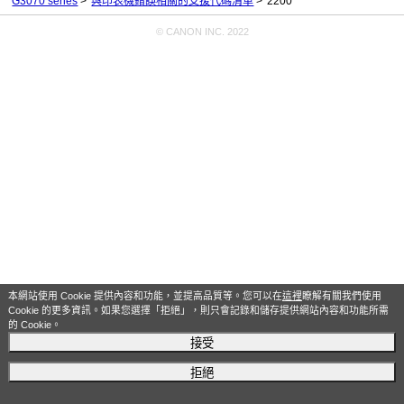
G3070 series
與印表機錯誤相關的支援代碼清單
2200
© CANON INC. 2022
本網站使用 Cookie 提供內容和功能，並提高品質等。您可以在
這裡
瞭解有關我們使用
Cookie 的更多資訊。如果您選擇「拒絕」，則只會記錄和儲存提供網站內容和功能所需
的 Cookie。
接受
拒絕