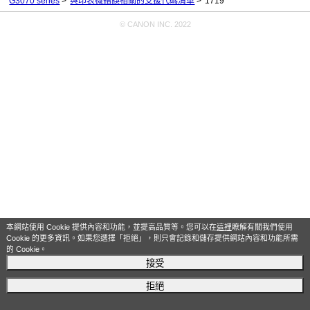
G3070 series
與印表機錯誤相關的支援代碼清單
1719
© CANON INC. 2022
本網站使用 Cookie 提供內容和功能，並提高品質等。您可以在
這裡
瞭解有關我們使用
Cookie 的更多資訊。如果您選擇「拒絕」，則只會記錄和儲存提供網站內容和功能所需
的 Cookie。
接受
拒絕