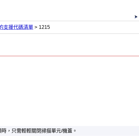
的支援代碼清單
1215
頭
時，只需輕輕關閉
掃描單元/機蓋
。