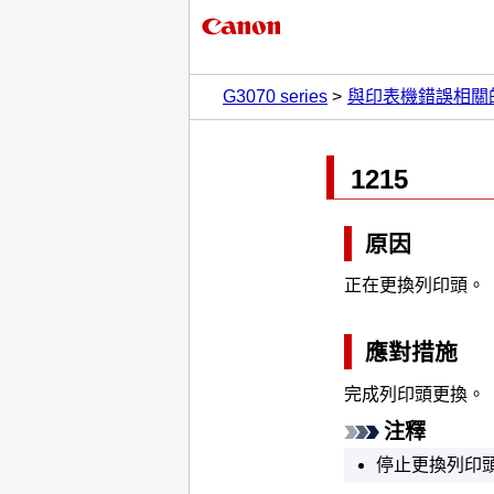
G3070 series
與印表機錯誤相關
1215
原因
正在更換
列印頭
。
應對措施
完成
列印頭
更換。
注釋
停止更換
列印