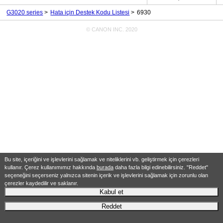
G3020 series
Hata için Destek Kodu Listesi
6930
© CANON INC. 2020
Bu site, içeriğini ve işlevlerini sağlamak ve niteliklerini vb. geliştirmek için çerezleri
kullanır. Çerez kullanımımız hakkında
burada
daha fazla bilgi edinebilirsiniz. "Reddet"
seçeneğini seçerseniz yalnızca sitenin içerik ve işlevlerini sağlamak için zorunlu olan
çerezler kaydedilir ve saklanır.
Kabul et
Reddet