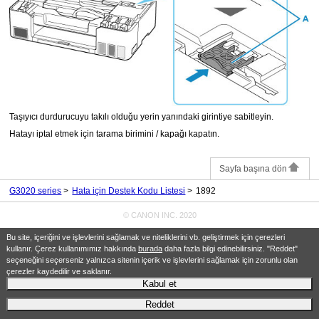
Taşıyıcı durdurucuyu
takılı olduğu yerin yanındaki girintiye sabitleyin.
Hatayı iptal etmek için
tarama birimini / kapağı
kapatın.
Sayfa başına dön
G3020 series
Hata için Destek Kodu Listesi
1892
© CANON INC. 2020
Bu site, içeriğini ve işlevlerini sağlamak ve niteliklerini vb. geliştirmek için çerezleri
kullanır. Çerez kullanımımız hakkında
burada
daha fazla bilgi edinebilirsiniz. "Reddet"
seçeneğini seçerseniz yalnızca sitenin içerik ve işlevlerini sağlamak için zorunlu olan
çerezler kaydedilir ve saklanır.
Kabul et
Reddet