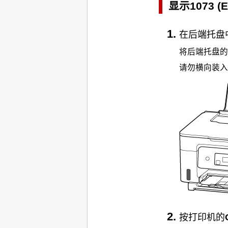
显示1073 (
在
后端托盘
将
后端托盘
的
请勿横向装入
按
打印机
的