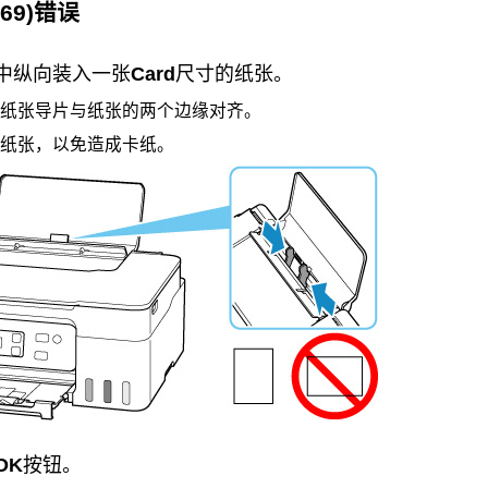
E69)错误
中纵向装入一张
Card
尺寸的纸张。
纸张导片
与纸张的两个边缘对齐。
纸张，以免造成卡纸。
OK
按钮。