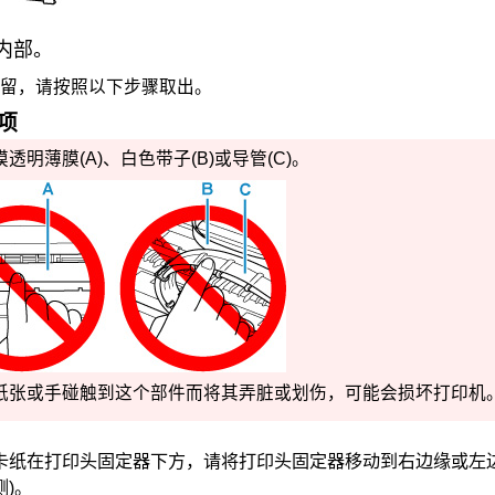
内部。
留，请按照以下步骤取出。
项
透明薄膜(A)、白色带子(B)或导管(C)。
纸张或手碰触到这个部件而将其弄脏或划伤，可能会损坏
打印机
卡纸在
打印头固定器
下方，请将
打印头固定器
移动到右边缘或左
侧)。