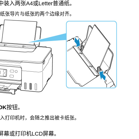
中装入两张A4或Letter普通纸。
纸张导片
与纸张的两个边缘对齐。
OK
按钮。
入打印机时，会随之推出被卡纸张。
屏幕或
打印机
LCD
屏幕。