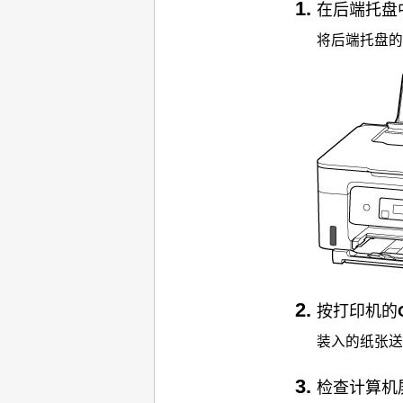
在
后端托盘
将
后端托盘
的
按
打印机
的
装入的纸张送
检查计算机