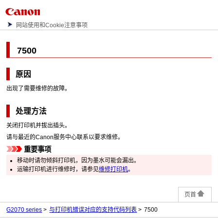
网站使用和Cookie注意事项
7500
原因
出现了需要维修的故障。
处理方法
关闭
打印机
并拔出插头。
请与最近的
Canon
服务中心联系以要求维修。
重要事项
移动时请勿倾斜
打印机
，因为墨水可能会漏出。
运输
打印机
进行维修时，请参见
维修打印机
。
页首
G2070 series
与打印机错误对应的支持代码列表
7500