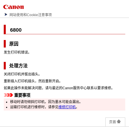
网站使用和Cookie注意事项
6800
原因
发生打印机错误。
处理方法
关闭
打印机
并拔出插头。
重新插入
打印机
插头，然后重新开启。
如果此操作未能解决问题，请与最近的
Canon
服务中心联系以要求维修。
重要事项
移动时请勿倾斜
打印机
，因为墨水可能会漏出。
运输
打印机
进行维修时，请参见
维修打印机
。
页首