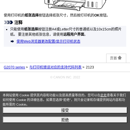
使用
打印机
的
纸张选择
按钮选择纸张尺寸，然后按
打印机
的
OK
按钮。
注释
只能使用
纸张选择
按钮注册A4或Letter尺寸的普通纸以及10x15cm的照片
纸。
要注册其他纸张信息，请使用
远程用户界面
。
使用Web浏览器更改配置/显示打印机状态
页首
G2070 series
与打印机错误对应的支持代码列表
2123
© CANON INC. 2022
本网站使用 Cookie 提供其内容和功能以及提高质量等目的。您可以在
此处
查看关于我们
如何使用 Cookie 的详细信息。如果您选择“拒绝”，则只会记录和存储提供网站内容和功
能所需的 Cookie。
接受
拒绝