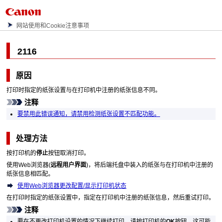
网站使用和Cookie注意事项
2116
原因
打印时指定的纸张设置与在
打印机
中注册的纸张信息不同。
注释
要禁用此错误通知，请禁用检测纸张设置不匹配功能。
处理方法
按
打印机
的
停止
按钮取消打印。
使用Web浏览器(
远程用户界面
)，将
后端托盘
中装入的纸张与在
打印机
中注册的
纸张信息相匹配。
使用Web浏览器更改配置/显示打印机状态
在打印时指定的纸张设置中，指定在
打印机
中注册的纸张信息，然后重试打印。
注释
要在不更改打印机设置的情况下继续打印，请按
打印机
的
OK
按钮。这可能