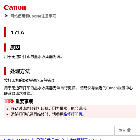
网站使用和Cookie注意事项
171A
原因
用于无边距打印的
墨水收集器
将满。
处理方法
按
打印机
的
OK
按钮以清除错误。
用于无边距打印的
墨水收集器
无法自行更换。
请尽快与最近的
Canon
服务中心
联系以请求维修。
重要事项
移动时请勿倾斜
打印机
，因为墨水可能会漏出。
运输
打印机
进行维修时，请参见
维修打印机
。
页首