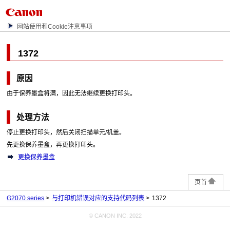
网站使用和Cookie注意事项
1372
原因
由于
保养墨盒
将满，因此无法继续更换
打印头
。
处理方法
停止更换
打印头
，然后关闭
扫描单元/机盖
。
先更换
保养墨盒
，再更换
打印头
。
更换保养墨盒
页首
G2070 series
与打印机错误对应的支持代码列表
1372
© CANON INC. 2022