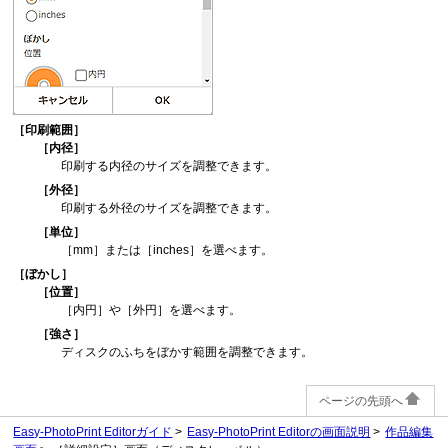
［
印刷範囲
］
［
内径
］
印刷する内径のサイズを調整できます。
［
外径
］
印刷する外径のサイズを調整できます。
［
単位
］
［
mm
］または［
inches
］を選べます。
［
ぼかし
］
［
位置
］
［
内円
］や［
外円
］を選べます。
［
強さ
］
ディスクのふちをぼかす範囲を調整できます。
ページの先頭へ
Easy-PhotoPrint Editorガイド
Easy-PhotoPrint Editorの画面説明
作品編集