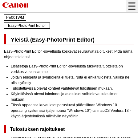
PE001WM
Easy-PhotoPrint Editor
Yleistä (
Easy-PhotoPrint Editor
)
Easy-PhotoPrint Editor
-sovellusta koskevat seuraavat rajoitukset.
Pidä nämä
ohjeet mielessä.
Lisätietoja
Easy-PhotoPrint Editor
-sovellusta tukevista tuotteista on
verkkosivustossamme.
Joitain emojeita ja symboleita ei tueta.
Niitä ei ehkä tulosteta, vaikka ne
olisi syötetty.
Tulostettavissa olevat kohteet vaihtelevat
tulostimen
mukaan.
Käytettävissä olevat toiminnot ja asetukset vaihtelevat
tulostimen
mukaan.
Tässä oppaassa kuvaukset perustuvat pääosiltaan
Windows 10
operating system
ssä (jäljempänä "
Windows 10
") tai
macOS Ventura 13
-
käyttöjärjestelmässä nähtäviin näyttöihin.
Tulostuksen rajoitukset