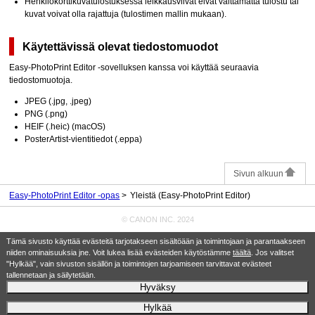
Henkilökorttikuvatulostuksessa leikkausviivat eivät välttämättä tulostu tai
kuvat voivat olla rajattuja (tulostimen mallin mukaan).
Käytettävissä olevat tiedostomuodot
Easy-PhotoPrint Editor
-sovelluksen kanssa voi käyttää seuraavia
tiedostomuotoja.
JPEG
(
.jpg
,
.jpeg
)
PNG
(
.png
)
HEIF
(
.heic
) (
macOS
)
PosterArtist
-vientitiedot (
.eppa
)
Sivun alkuun
Easy-PhotoPrint Editor -opas
Yleistä (Easy-PhotoPrint Editor)
© CANON INC. 2024
Tämä sivusto käyttää evästeitä tarjotakseen sisältöään ja toimintojaan ja parantaakseen
niiden ominaisuuksia jne. Voit lukea lisää evästeiden käytöstämme
täältä
. Jos valitset
"Hylkää", vain sivuston sisällön ja toimintojen tarjoamiseen tarvittavat evästeet
tallennetaan ja säilytetään.
Hyväksy
Hylkää