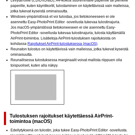
Levytarroille (CD/DVD/BD), A4-kokoa suuremmalle paperille tai pienelle
paperille, kuten käyntikortit, tulostaminen on käytettävissä vain malleissa,
jotka tukevat kyseistä ominaisuutta.
Windows
-ympäristössä et voi tulostaa, jos tietokoneeseen ei ole
asennettu
Easy-PhotoPrint Editor
-sovellusta tukevaa tulostinajuria.
Jos
macOS
-ympäristössä tietokoneeseen ei ole asennettu
Easy-
PhotoPrint Editor
-sovellusta tukevaa tulostinajuria, tulosta käyttämällä
AirPrint
-toimintoa.
Lisätietoja
AirPrint
-tulostuksen rajoituksista on
kohdassa
Rajoitukset AirPrint-tulostuksessa (
macOS
)
.
Reunaton tulostus on käytettävissä vain malleissa, jotka tukevat kyseistä
ominaisuutta.
Reunallisessa tulostuksessa marginaalit voivat mallista riippuen olla
toispuoliset, kuten alla näkyy.
Tulostuksen rajoitukset käytettäessä
AirPrint
-
toimintoa (
macOS
)
Edellytyksenä on
tulostin
, joka tukee
Easy-PhotoPrint Editor
-sovellusta.