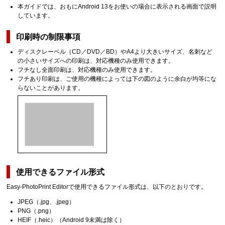
本ガイドでは、おもに
Android
13をお使いの場合に表示される画面で説明
しています。
印刷時の制限事項
ディスクレーベル（CD／DVD／BD）やA4より大きいサイズ、名刺など
の小さいサイズへの印刷は、対応機種のみ使用できます。
フチなし全面印刷は、対応機種のみ使用できます。
フチあり印刷は、ご使用の機種によっては下の図のように余白が均等にな
らないことがあります。
使用できるファイル形式
Easy-PhotoPrint Editor
で使用できるファイル形式は、以下のとおりです。
JPEG
（
.jpg
、
.jpeg
）
PNG
（
.png
）
HEIF
（
.heic
）（
Android
9未満は除く）