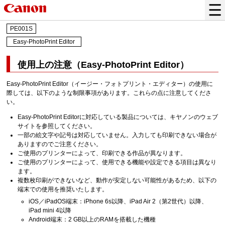
PE001S
Easy-PhotoPrint Editor
使用上の注意（
Easy-PhotoPrint Editor
）
Easy-PhotoPrint Editor
（イージー・フォトプリント・エディター）の使用に
際しては、以下のような制限事項があります。
これらの点に注意してくださ
い。
Easy-PhotoPrint Editor
に対応している製品については、
キヤノン
のウェブ
サイトを参照してください。
一部の絵文字や記号は対応していません。
入力しても印刷できない場合が
ありますのでご注意ください。
ご使用の
プリンター
によって、印刷できる作品が異なります。
ご使用の
プリンター
によって、使用できる機能や設定できる項目は異なり
ます。
複数枚印刷ができないなど、動作が安定しない可能性があるため、以下の
端末での使用を推奨いたします。
iOS
／
iPadOS
端末：
iPhone 6s
以降、
iPad Air 2
（第2世代）以降、
iPad mini 4
以降
Android
端末：2 GB以上のRAMを搭載した機種