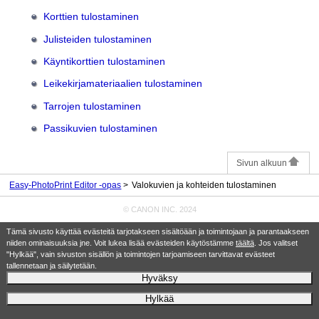
Korttien tulostaminen
Julisteiden tulostaminen
Käyntikorttien tulostaminen
Leikekirjamateriaalien tulostaminen
Tarrojen tulostaminen
Passikuvien tulostaminen
Sivun alkuun
Easy-PhotoPrint Editor -opas
Valokuvien ja kohteiden tulostaminen
© CANON INC. 2024
Tämä sivusto käyttää evästeitä tarjotakseen sisältöään ja toimintojaan ja parantaakseen
niiden ominaisuuksia jne. Voit lukea lisää evästeiden käytöstämme
täältä
. Jos valitset
"Hylkää", vain sivuston sisällön ja toimintojen tarjoamiseen tarvittavat evästeet
tallennetaan ja säilytetään.
Hyväksy
Hylkää